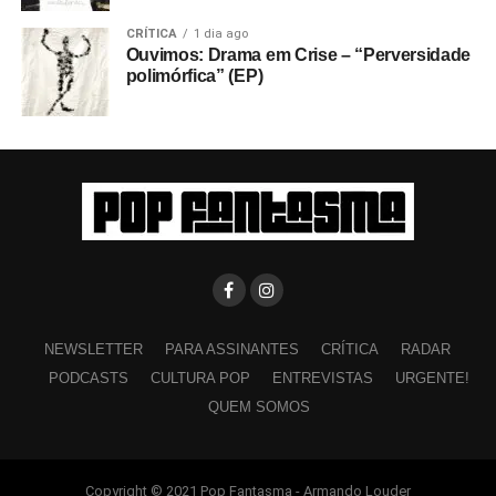
CRÍTICA
1 dia ago
Ouvimos: Drama em Crise – “Perversidade
polimórfica” (EP)
NEWSLETTER
PARA ASSINANTES
CRÍTICA
RADAR
PODCASTS
CULTURA POP
ENTREVISTAS
URGENTE!
QUEM SOMOS
Copyright © 2021 Pop Fantasma - Armando Louder