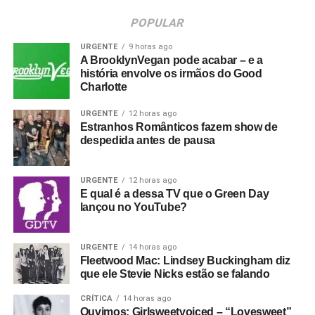
POPULAR
URGENTE
9 horas ago
A BrooklynVegan pode acabar – e a
história envolve os irmãos do Good
Charlotte
URGENTE
12 horas ago
Estranhos Românticos fazem show de
despedida antes de pausa
URGENTE
12 horas ago
E qual é a dessa TV que o Green Day
lançou no YouTube?
URGENTE
14 horas ago
Fleetwood Mac: Lindsey Buckingham diz
que ele Stevie Nicks estão se falando
CRÍTICA
14 horas ago
Ouvimos: Girlsweetvoiced – “Lovesweet”