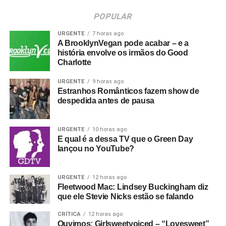
POPULAR
URGENTE
7 horas ago
A BrooklynVegan pode acabar – e a
história envolve os irmãos do Good
Charlotte
URGENTE
9 horas ago
Estranhos Românticos fazem show de
despedida antes de pausa
URGENTE
10 horas ago
E qual é a dessa TV que o Green Day
lançou no YouTube?
URGENTE
12 horas ago
Fleetwood Mac: Lindsey Buckingham diz
que ele Stevie Nicks estão se falando
CRÍTICA
12 horas ago
Ouvimos: Girlsweetvoiced – “Lovesweet”