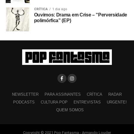
CRÍTICA
1 dia ago
Ouvimos: Drama em Crise – “Perversidade
polimórfica” (EP)
NEWSLETTER
PARA ASSINANTES
CRÍTICA
RADAR
PODCASTS
CULTURA POP
ENTREVISTAS
URGENTE!
QUEM SOMOS
Copyright © 2021 Pop Fantasma - Armando Louder