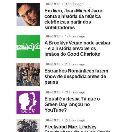
URGENTE
3 horas ago
Em livro, Jean-Michel Jarre
conta a história da música
eletrônica a partir dos
sintetizadores
URGENTE
17 horas ago
A BrooklynVegan pode acabar
– e a história envolve os
irmãos do Good Charlotte
URGENTE
20 horas ago
Estranhos Românticos fazem
show de despedida antes de
pausa
URGENTE
21 horas ago
E qual é a dessa TV que o
Green Day lançou no
YouTube?
URGENTE
22 horas ago
Fleetwood Mac: Lindsey