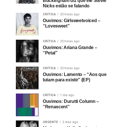
Buckingham diz que ele Stevie
Nicks estão se falando
CRÍTICA
23 horas ago
Ouvimos: Girlsweetvoiced –
“Lovesweet”
CRÍTICA
23 horas ago
Ouvimos: Ariana Grande –
“Petal”
CRÍTICA
23 horas ago
Ouvimos: Lamento – “Aos que
lutam para existir” (EP)
CRÍTICA
1 dia ago
Ouvimos: Durutti Column –
“Renascent”
URGENTE
2 dias ago