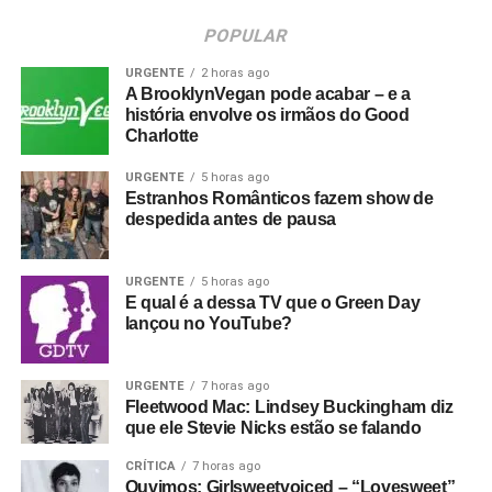
POPULAR
URGENTE
2 horas ago
A BrooklynVegan pode acabar – e a
história envolve os irmãos do Good
Charlotte
URGENTE
5 horas ago
Estranhos Românticos fazem show de
despedida antes de pausa
URGENTE
5 horas ago
E qual é a dessa TV que o Green Day
lançou no YouTube?
URGENTE
7 horas ago
Fleetwood Mac: Lindsey Buckingham diz
que ele Stevie Nicks estão se falando
CRÍTICA
7 horas ago
Ouvimos: Girlsweetvoiced – “Lovesweet”