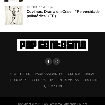
CRÍTICA
1 dia ago
Ouvimos: Drama em Crise – “Perversidade
polimórfica” (EP)
NEWSLETTER
PARA ASSINANTES
CRÍTICA
RADAR
PODCASTS
CULTURA POP
ENTREVISTAS
URGENTE!
QUEM SOMOS
Copyright © 2021 Pop Fantasma - Armando Louder