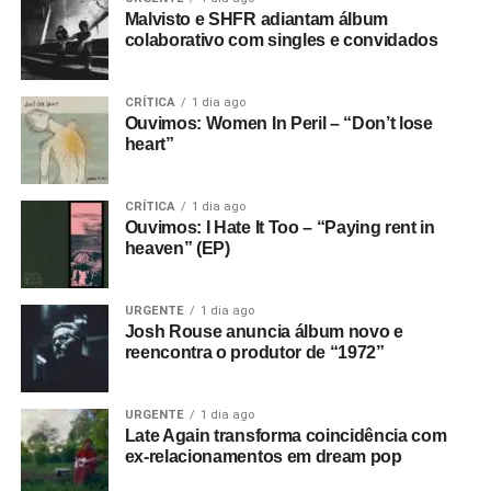
Malvisto e SHFR adiantam álbum
colaborativo com singles e convidados
CRÍTICA
1 dia ago
Ouvimos: Women In Peril – “Don’t lose
heart”
CRÍTICA
1 dia ago
Ouvimos: I Hate It Too – “Paying rent in
heaven” (EP)
URGENTE
1 dia ago
Josh Rouse anuncia álbum novo e
reencontra o produtor de “1972”
URGENTE
1 dia ago
Late Again transforma coincidência com
ex-relacionamentos em dream pop