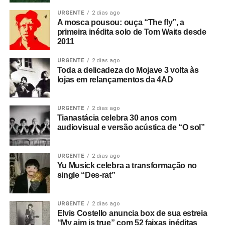
URGENTE
2 dias ago
A mosca pousou: ouça “The fly”, a
primeira inédita solo de Tom Waits desde
2011
URGENTE
2 dias ago
Toda a delicadeza do Mojave 3 volta às
lojas em relançamentos da 4AD
URGENTE
2 dias ago
Tianastácia celebra 30 anos com
audiovisual e versão acústica de “O sol”
URGENTE
2 dias ago
Yu Musick celebra a transformação no
single “Des-rat”
URGENTE
2 dias ago
Elvis Costello anuncia box de sua estreia
“My aim is true” com 52 faixas inéditas