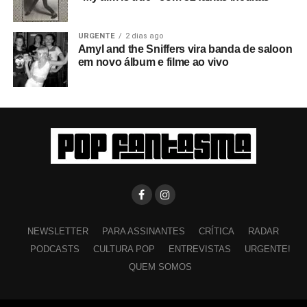
URGENTE
2 dias ago
Amyl and the Sniffers vira banda de saloon
em novo álbum e filme ao vivo
NEWSLETTER
PARA ASSINANTES
CRÍTICA
RADAR
PODCASTS
CULTURA POP
ENTREVISTAS
URGENTE!
QUEM SOMOS