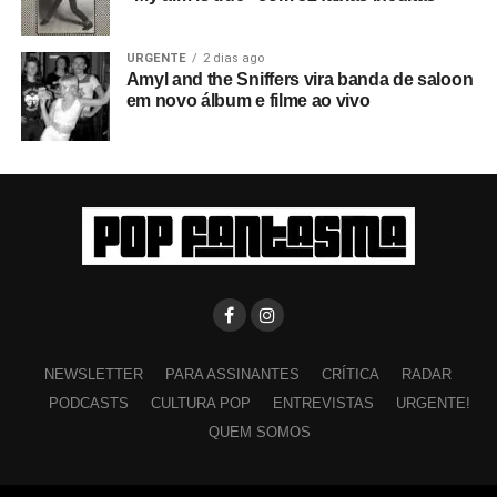
URGENTE
2 dias ago
Amyl and the Sniffers vira banda de saloon
em novo álbum e filme ao vivo
NEWSLETTER
PARA ASSINANTES
CRÍTICA
RADAR
PODCASTS
CULTURA POP
ENTREVISTAS
URGENTE!
QUEM SOMOS