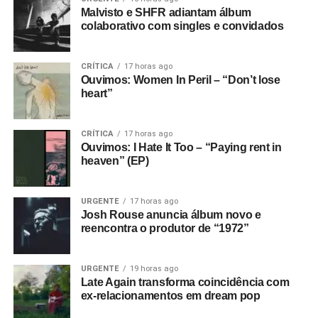
Malvisto e SHFR adiantam álbum
colaborativo com singles e convidados
CRÍTICA
17 horas ago
Ouvimos: Women In Peril – “Don’t lose
heart”
CRÍTICA
17 horas ago
Ouvimos: I Hate It Too – “Paying rent in
heaven” (EP)
URGENTE
17 horas ago
Josh Rouse anuncia álbum novo e
reencontra o produtor de “1972”
URGENTE
19 horas ago
Late Again transforma coincidência com
ex-relacionamentos em dream pop