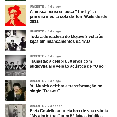
URGENTE
1 dia ago
A mosca pousou: ouça “The fly”, a
primeira inédita solo de Tom Waits desde
2011
URGENTE
1 dia ago
Toda a delicadeza do Mojave 3 volta às
lojas em relançamentos da 4AD
URGENTE
1 dia ago
Tianastácia celebra 30 anos com
audiovisual e versão acústica de “O sol”
URGENTE
1 dia ago
Yu Musick celebra a transformação no
single “Des-rat”
URGENTE
2 dias ago
Elvis Costello anuncia box de sua estreia
“My aim is true” com 52 faixas inéditas