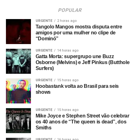
POPULAR
URGENTE
2 horas ago
Tangolo Mangos mostra disputa entre
amigos por uma mulher no clipe de
“Dominó”
URGENTE
14 horas ago
Gatta Morta: supergrupo une Buzz
Osborne (Melvins) e Jeff Pinkus (Butthole
Surfers)
URGENTE
15 horas ago
Hoobastank volta ao Brasil para seis
shows
URGENTE
15 horas ago
Mike Joyce e Stephen Street vão celebrar
os 40 anos de “The queen is dead”, dos
Smiths
URGENTE
16 horas ago