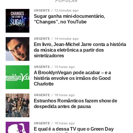
POPULAR
URGENTE
12 minutos ago
Sugar ganha mini-documentário,
“Changes”, no YouTube
URGENTE
14 minutos ago
Em livro, Jean-Michel Jarre conta a história
da música eletrônica a partir dos
sintetizadores
URGENTE
15 horas ago
A BrooklynVegan pode acabar – e a
história envolve os irmãos do Good
Charlotte
URGENTE
18 horas ago
Estranhos Românticos fazem show de
despedida antes de pausa
URGENTE
18 horas ago
E qual é a dessa TV que o Green Day