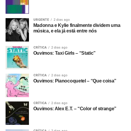
URGENTE
2 dias ago
Madonna e Kylie finalmente dividem uma
música, e ela já está entre nós
CRÍTICA
2 dias ago
Ouvimos: Taxi Girls – “Static”
CRÍTICA
2 dias ago
Ouvimos: Pianocoquetel – “Que coisa”
CRÍTICA
2 dias ago
Ouvimos: Alex E.T. – “Color of strange”
CRÍTICA
2 dias ago