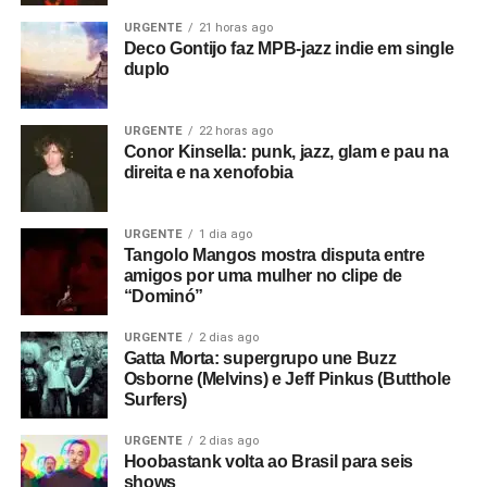
URGENTE
21 horas ago
Deco Gontijo faz MPB-jazz indie em single
duplo
URGENTE
22 horas ago
Conor Kinsella: punk, jazz, glam e pau na
direita e na xenofobia
URGENTE
1 dia ago
Tangolo Mangos mostra disputa entre
amigos por uma mulher no clipe de
“Dominó”
URGENTE
2 dias ago
Gatta Morta: supergrupo une Buzz
Osborne (Melvins) e Jeff Pinkus (Butthole
Surfers)
URGENTE
2 dias ago
Hoobastank volta ao Brasil para seis
shows