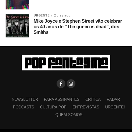
URGENTE
2 dias ago
Mike Joyce e Stephen Street vão celebrar
os 40 anos de “The queen is dead”, dos
Smiths
NEWSLETTER
PARA ASSINANTES
CRÍTICA
RADAR
PODCASTS
CULTURA POP
ENTREVISTAS
URGENTE!
QUEM SOMOS