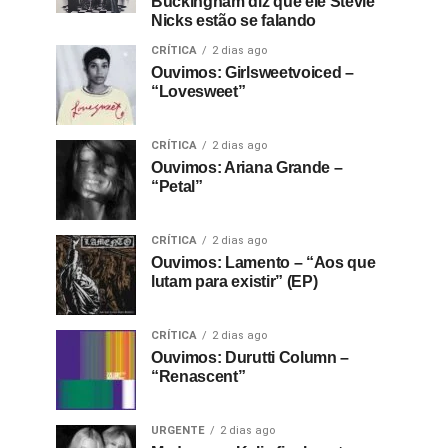
Buckingham diz que ele Stevie
Nicks estão se falando
CRÍTICA
2 dias ago
Ouvimos: Girlsweetvoiced –
“Lovesweet”
CRÍTICA
2 dias ago
Ouvimos: Ariana Grande –
“Petal”
CRÍTICA
2 dias ago
Ouvimos: Lamento – “Aos que
lutam para existir” (EP)
CRÍTICA
2 dias ago
Ouvimos: Durutti Column –
“Renascent”
URGENTE
2 dias ago