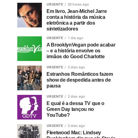
URGENTE
20 horas ago
Em livro, Jean-Michel Jarre
conta a história da música
eletrônica a partir dos
sintetizadores
URGENTE
1 dia ago
A BrooklynVegan pode acabar
– e a história envolve os
irmãos do Good Charlotte
URGENTE
2 dias ago
Estranhos Românticos fazem
show de despedida antes de
pausa
URGENTE
2 dias ago
E qual é a dessa TV que o
Green Day lançou no
YouTube?
URGENTE
2 dias ago
Fleetwood Mac: Lindsey