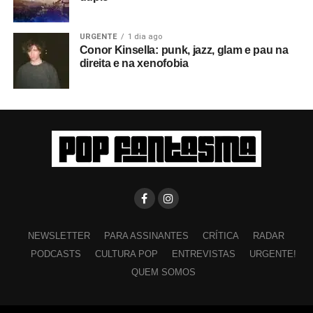
URGENTE
1 dia ago
Conor Kinsella: punk, jazz, glam e pau na
direita e na xenofobia
NEWSLETTER
PARA ASSINANTES
CRÍTICA
RADAR
PODCASTS
CULTURA POP
ENTREVISTAS
URGENTE!
QUEM SOMOS