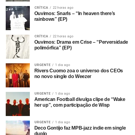
CRÍTICA
22 horas ago
Ouvimos: Snarls – “In heaven there’s
rainbows” (EP)
CRÍTICA
22 horas ago
Ouvimos: Drama em Crise – “Perversidade
polimórfica” (EP)
URGENTE
1 dia ago
Rivers Cuomo zoa o universo dos CEOs
no novo single do Weezer
URGENTE
1 dia ago
American Football divulga clipe de “Wake
her up”, com participação de Wisp
URGENTE
1 dia ago
Deco Gontijo faz MPB-jazz indie em single
duplo