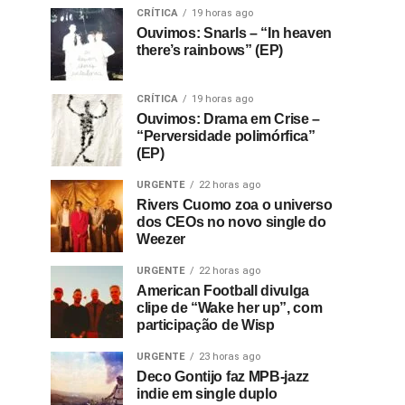
CRÍTICA
19 horas ago
Ouvimos: Snarls – “In heaven
there’s rainbows” (EP)
CRÍTICA
19 horas ago
Ouvimos: Drama em Crise –
“Perversidade polimórfica”
(EP)
URGENTE
22 horas ago
Rivers Cuomo zoa o universo
dos CEOs no novo single do
Weezer
URGENTE
22 horas ago
American Football divulga
clipe de “Wake her up”, com
participação de Wisp
URGENTE
23 horas ago
Deco Gontijo faz MPB-jazz
indie em single duplo