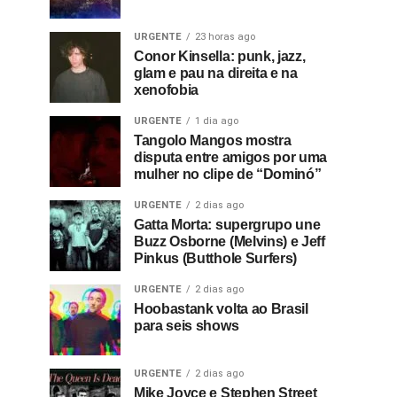
URGENTE
23 horas ago
Conor Kinsella: punk, jazz,
glam e pau na direita e na
xenofobia
URGENTE
1 dia ago
Tangolo Mangos mostra
disputa entre amigos por uma
mulher no clipe de “Dominó”
URGENTE
2 dias ago
Gatta Morta: supergrupo une
Buzz Osborne (Melvins) e Jeff
Pinkus (Butthole Surfers)
URGENTE
2 dias ago
Hoobastank volta ao Brasil
para seis shows
URGENTE
2 dias ago
Mike Joyce e Stephen Street