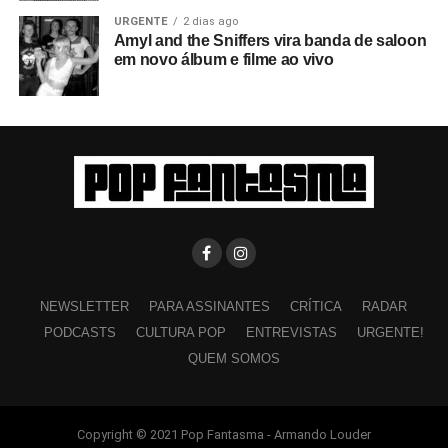
URGENTE
2 dias ago
Amyl and the Sniffers vira banda de saloon
em novo álbum e filme ao vivo
NEWSLETTER
PARA ASSINANTES
CRÍTICA
RADAR
PODCASTS
CULTURA POP
ENTREVISTAS
URGENTE!
QUEM SOMOS
Copyright © 2021 Pop Fantasma - Armando Louder