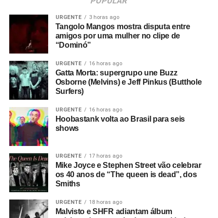
POPULAR
URGENTE
3 horas ago
Tangolo Mangos mostra disputa entre
amigos por uma mulher no clipe de
“Dominó”
URGENTE
16 horas ago
Gatta Morta: supergrupo une Buzz
Osborne (Melvins) e Jeff Pinkus (Butthole
Surfers)
URGENTE
16 horas ago
Hoobastank volta ao Brasil para seis
shows
URGENTE
17 horas ago
Mike Joyce e Stephen Street vão celebrar
os 40 anos de “The queen is dead”, dos
Smiths
URGENTE
18 horas ago
Malvisto e SHFR adiantam álbum