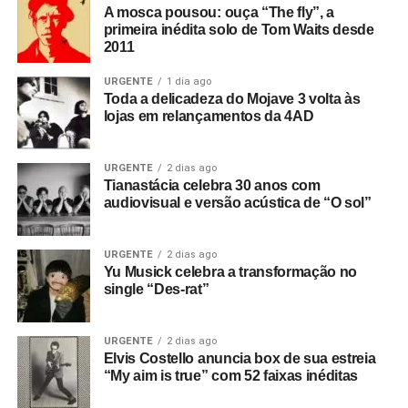
A mosca pousou: ouça “The fly”, a
primeira inédita solo de Tom Waits desde
2011
URGENTE
1 dia ago
Toda a delicadeza do Mojave 3 volta às
lojas em relançamentos da 4AD
URGENTE
2 dias ago
Tianastácia celebra 30 anos com
audiovisual e versão acústica de “O sol”
URGENTE
2 dias ago
Yu Musick celebra a transformação no
single “Des-rat”
URGENTE
2 dias ago
Elvis Costello anuncia box de sua estreia
“My aim is true” com 52 faixas inéditas