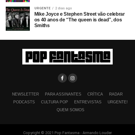
URGENTE
2 dias ago
Mike Joyce e Stephen Street vão celebrar
os 40 anos de “The queen is dead”, dos
Smiths
NEWSLETTER
PARA ASSINANTES
CRÍTICA
RADAR
PODCASTS
CULTURA POP
ENTREVISTAS
URGENTE!
QUEM SOMOS
Copyright © 2021 Pop Fantasma - Armando Louder