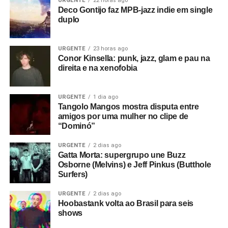
URGENTE
22 horas ago
Deco Gontijo faz MPB-jazz indie em single
duplo
URGENTE
23 horas ago
Conor Kinsella: punk, jazz, glam e pau na
direita e na xenofobia
URGENTE
1 dia ago
Tangolo Mangos mostra disputa entre
amigos por uma mulher no clipe de
“Dominó”
URGENTE
2 dias ago
Gatta Morta: supergrupo une Buzz
Osborne (Melvins) e Jeff Pinkus (Butthole
Surfers)
URGENTE
2 dias ago
Hoobastank volta ao Brasil para seis
shows