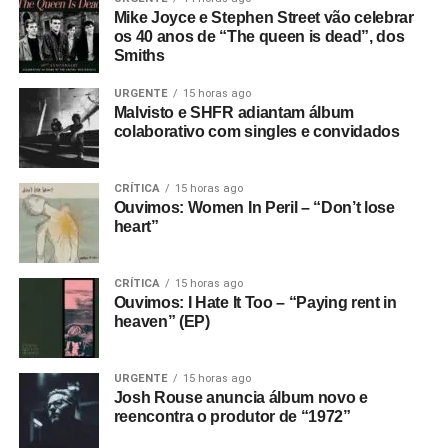
Mike Joyce e Stephen Street vão celebrar
os 40 anos de “The queen is dead”, dos
Smiths
URGENTE
15 horas ago
Malvisto e SHFR adiantam álbum
colaborativo com singles e convidados
CRÍTICA
15 horas ago
Ouvimos: Women In Peril – “Don’t lose
heart”
CRÍTICA
15 horas ago
Ouvimos: I Hate It Too – “Paying rent in
heaven” (EP)
URGENTE
15 horas ago
Josh Rouse anuncia álbum novo e
reencontra o produtor de “1972”