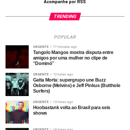
Acompanhe por RSS
TRENDING
POPULAR
URGENTE
17 minutos ago
Tangolo Mangos mostra disputa entre
amigos por uma mulher no clipe de
“Dominó”
URGENTE
12 horas ago
Gatta Morta: supergrupo une Buzz
Osborne (Melvins) e Jeff Pinkus (Butthole
Surfers)
URGENTE
13 horas ago
Hoobastank volta ao Brasil para seis
shows
URGENTE
14 horas ago