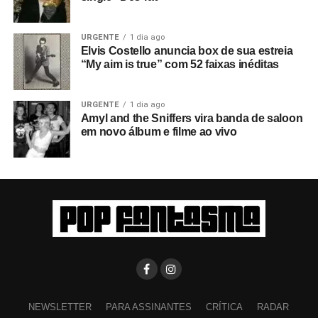
URGENTE
1 dia ago
Elvis Costello anuncia box de sua estreia
“My aim is true” com 52 faixas inéditas
URGENTE
1 dia ago
Amyl and the Sniffers vira banda de saloon
em novo álbum e filme ao vivo
NEWSLETTER
PARA ASSINANTES
CRÍTICA
RADAR