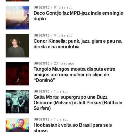
URGENTE
8 horas ago
Deco Gontijo faz MPB-jazz indie em single
duplo
URGENTE
9 horas ago
Conor Kinsella: punk, jazz, glam e pau na
direita e na xenofobia
URGENTE
20 horas ago
Tangolo Mangos mostra disputa entre
amigos por uma mulher no clipe de
“Dominó”
URGENTE
1 dia ago
Gatta Morta: supergrupo une Buzz
Osborne (Melvins) e Jeff Pinkus (Butthole
Surfers)
URGENTE
1 dia ago
Hoobastank volta ao Brasil para seis
shows