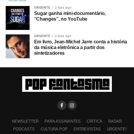
URGENTE
2 dias ago
Sugar ganha mini-documentário,
“Changes”, no YouTube
URGENTE
2 dias ago
Em livro, Jean-Michel Jarre conta a história
da música eletrônica a partir dos
sintetizadores
NEWSLETTER
PARA ASSINANTES
CRÍTICA
RADAR
PODCASTS
CULTURA POP
ENTREVISTAS
URGENTE!