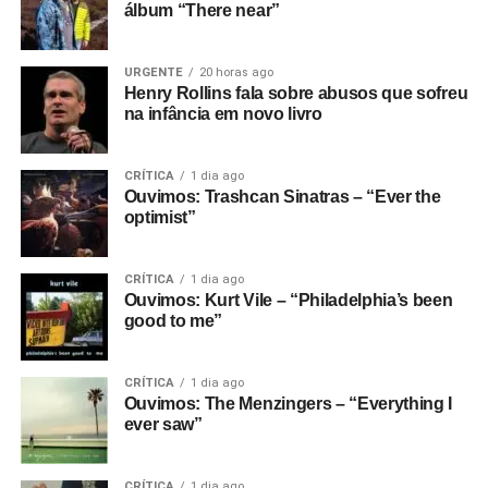
álbum “There near”
URGENTE
20 horas ago
Henry Rollins fala sobre abusos que sofreu
na infância em novo livro
CRÍTICA
1 dia ago
Ouvimos: Trashcan Sinatras – “Ever the
optimist”
CRÍTICA
1 dia ago
Ouvimos: Kurt Vile – “Philadelphia’s been
good to me”
CRÍTICA
1 dia ago
Ouvimos: The Menzingers – “Everything I
ever saw”
CRÍTICA
1 dia ago