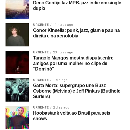
Deco Gontijo faz MPB-jazz indie em single
duplo
URGENTE
11 horas ago
Conor Kinsella: punk, jazz, glam e pau na
direita e na xenofobia
URGENTE
23 horas ago
Tangolo Mangos mostra disputa entre
amigos por uma mulher no clipe de
“Dominó”
URGENTE
1 dia ago
Gatta Morta: supergrupo une Buzz
Osborne (Melvins) e Jeff Pinkus (Butthole
Surfers)
URGENTE
2 dias ago
Hoobastank volta ao Brasil para seis
shows