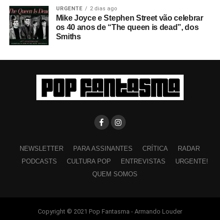
URGENTE
2 dias ago
Mike Joyce e Stephen Street vão celebrar
os 40 anos de “The queen is dead”, dos
Smiths
NEWSLETTER
PARA ASSINANTES
CRÍTICA
RADAR
PODCASTS
CULTURA POP
ENTREVISTAS
URGENTE!
QUEM SOMOS
Copyright © 2021 Pop Fantasma - Armando Louder