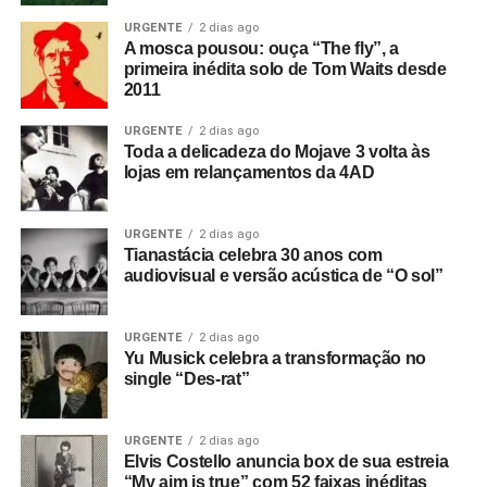
URGENTE
2 dias ago
A mosca pousou: ouça “The fly”, a
primeira inédita solo de Tom Waits desde
2011
URGENTE
2 dias ago
Toda a delicadeza do Mojave 3 volta às
lojas em relançamentos da 4AD
URGENTE
2 dias ago
Tianastácia celebra 30 anos com
audiovisual e versão acústica de “O sol”
URGENTE
2 dias ago
Yu Musick celebra a transformação no
single “Des-rat”
URGENTE
2 dias ago
Elvis Costello anuncia box de sua estreia
“My aim is true” com 52 faixas inéditas