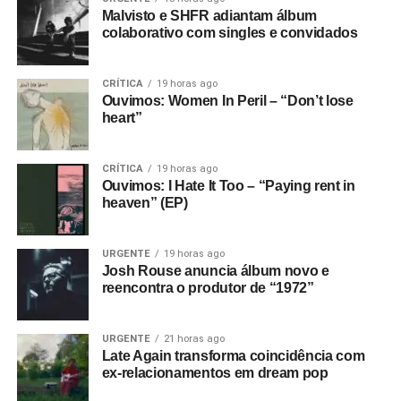
Malvisto e SHFR adiantam álbum
colaborativo com singles e convidados
CRÍTICA
19 horas ago
Ouvimos: Women In Peril – “Don’t lose
heart”
CRÍTICA
19 horas ago
Ouvimos: I Hate It Too – “Paying rent in
heaven” (EP)
URGENTE
19 horas ago
Josh Rouse anuncia álbum novo e
reencontra o produtor de “1972”
URGENTE
21 horas ago
Late Again transforma coincidência com
ex-relacionamentos em dream pop