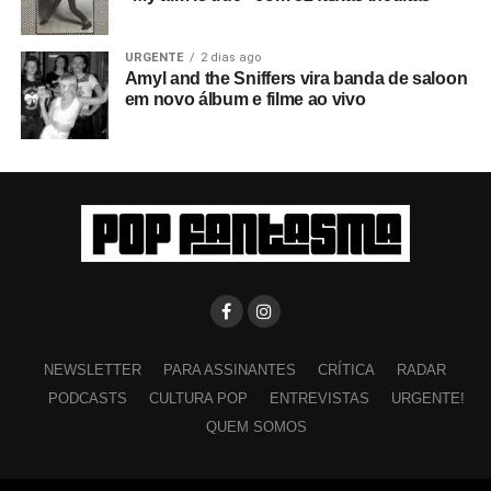
URGENTE
2 dias ago
Amyl and the Sniffers vira banda de saloon
em novo álbum e filme ao vivo
NEWSLETTER
PARA ASSINANTES
CRÍTICA
RADAR
PODCASTS
CULTURA POP
ENTREVISTAS
URGENTE!
QUEM SOMOS