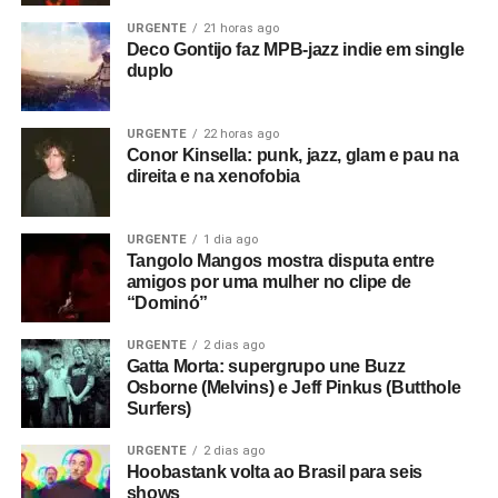
URGENTE
21 horas ago
Deco Gontijo faz MPB-jazz indie em single
duplo
URGENTE
22 horas ago
Conor Kinsella: punk, jazz, glam e pau na
direita e na xenofobia
URGENTE
1 dia ago
Tangolo Mangos mostra disputa entre
amigos por uma mulher no clipe de
“Dominó”
URGENTE
2 dias ago
Gatta Morta: supergrupo une Buzz
Osborne (Melvins) e Jeff Pinkus (Butthole
Surfers)
URGENTE
2 dias ago
Hoobastank volta ao Brasil para seis
shows