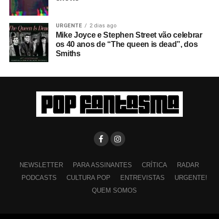
URGENTE
2 dias ago
Mike Joyce e Stephen Street vão celebrar
os 40 anos de “The queen is dead”, dos
Smiths
NEWSLETTER
PARA ASSINANTES
CRÍTICA
RADAR
PODCASTS
CULTURA POP
ENTREVISTAS
URGENTE!
QUEM SOMOS