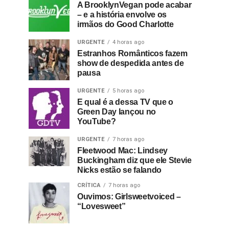
A BrooklynVegan pode acabar
– e a história envolve os
irmãos do Good Charlotte
URGENTE
4 horas ago
Estranhos Românticos fazem
show de despedida antes de
pausa
URGENTE
5 horas ago
E qual é a dessa TV que o
Green Day lançou no
YouTube?
URGENTE
7 horas ago
Fleetwood Mac: Lindsey
Buckingham diz que ele Stevie
Nicks estão se falando
CRÍTICA
7 horas ago
Ouvimos: Girlsweetvoiced –
“Lovesweet”