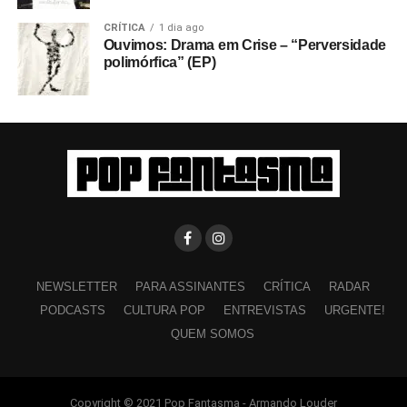
CRÍTICA
1 dia ago
Ouvimos: Drama em Crise – “Perversidade
polimórfica” (EP)
NEWSLETTER
PARA ASSINANTES
CRÍTICA
RADAR
PODCASTS
CULTURA POP
ENTREVISTAS
URGENTE!
QUEM SOMOS
Copyright © 2021 Pop Fantasma - Armando Louder