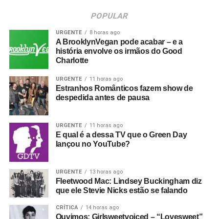
POPULAR
URGENTE
8 horas ago
A BrooklynVegan pode acabar – e a
história envolve os irmãos do Good
Charlotte
URGENTE
11 horas ago
Estranhos Românticos fazem show de
despedida antes de pausa
URGENTE
11 horas ago
E qual é a dessa TV que o Green Day
lançou no YouTube?
URGENTE
13 horas ago
Fleetwood Mac: Lindsey Buckingham diz
que ele Stevie Nicks estão se falando
CRÍTICA
14 horas ago
Ouvimos: Girlsweetvoiced – “Lovesweet”