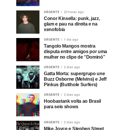
URGENTE
23 horas ago
Conor Kinsella: punk, jazz,
glam e pau na direita e na
xenofobia
URGENTE
1 dia ago
Tangolo Mangos mostra
disputa entre amigos por uma
mulher no clipe de “Dominó”
URGENTE
2 dias ago
Gatta Morta: supergrupo une
Buzz Osborne (Melvins) e Jeff
Pinkus (Butthole Surfers)
URGENTE
2 dias ago
Hoobastank volta ao Brasil
para seis shows
URGENTE
2 dias ago
Mike Joyce e Stephen Street