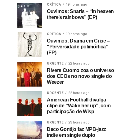
CRÍTICA
19 horas ago
Ouvimos: Snarls – “In heaven
there’s rainbows” (EP)
CRÍTICA
19 horas ago
Ouvimos: Drama em Crise –
“Perversidade polimórfica”
(EP)
URGENTE
22 horas ago
Rivers Cuomo zoa o universo
dos CEOs no novo single do
Weezer
URGENTE
22 horas ago
American Football divulga
clipe de “Wake her up”, com
participação de Wisp
URGENTE
23 horas ago
Deco Gontijo faz MPB-jazz
indie em single duplo