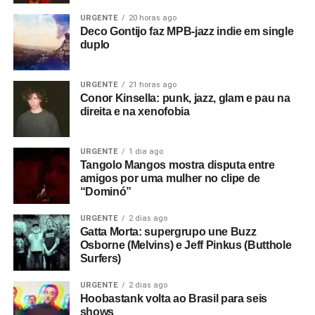
URGENTE
20 horas ago
Deco Gontijo faz MPB-jazz indie em single
duplo
URGENTE
21 horas ago
Conor Kinsella: punk, jazz, glam e pau na
direita e na xenofobia
URGENTE
1 dia ago
Tangolo Mangos mostra disputa entre
amigos por uma mulher no clipe de
“Dominó”
URGENTE
2 dias ago
Gatta Morta: supergrupo une Buzz
Osborne (Melvins) e Jeff Pinkus (Butthole
Surfers)
URGENTE
2 dias ago
Hoobastank volta ao Brasil para seis
shows