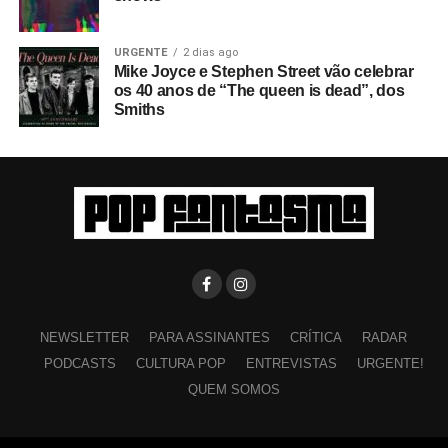
URGENTE
2 dias ago
Mike Joyce e Stephen Street vão celebrar
os 40 anos de “The queen is dead”, dos
Smiths
NEWSLETTER
PARA ASSINANTES
CRÍTICA
RADAR
PODCASTS
CULTURA POP
ENTREVISTAS
URGENTE!
QUEM SOMOS