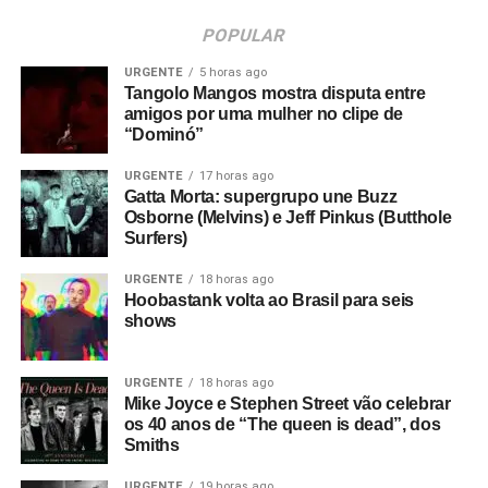
POPULAR
URGENTE
5 horas ago
Tangolo Mangos mostra disputa entre
amigos por uma mulher no clipe de
“Dominó”
URGENTE
17 horas ago
Gatta Morta: supergrupo une Buzz
Osborne (Melvins) e Jeff Pinkus (Butthole
Surfers)
URGENTE
18 horas ago
Hoobastank volta ao Brasil para seis
shows
URGENTE
18 horas ago
Mike Joyce e Stephen Street vão celebrar
os 40 anos de “The queen is dead”, dos
Smiths
URGENTE
19 horas ago