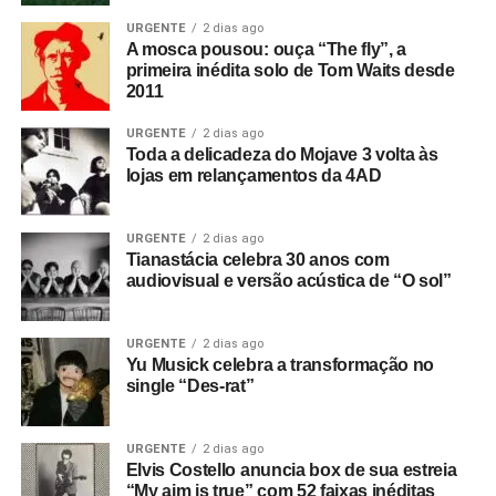
URGENTE
2 dias ago
A mosca pousou: ouça “The fly”, a
primeira inédita solo de Tom Waits desde
2011
URGENTE
2 dias ago
Toda a delicadeza do Mojave 3 volta às
lojas em relançamentos da 4AD
URGENTE
2 dias ago
Tianastácia celebra 30 anos com
audiovisual e versão acústica de “O sol”
URGENTE
2 dias ago
Yu Musick celebra a transformação no
single “Des-rat”
URGENTE
2 dias ago
Elvis Costello anuncia box de sua estreia
“My aim is true” com 52 faixas inéditas