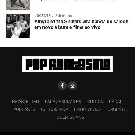
URGENTE
2 dias ago
Amyl and the Sniffers vira banda de saloon
em novo álbum e filme ao vivo
NEWSLETTER
PARA ASSINANTES
CRÍTICA
RADAR
PODCASTS
CULTURA POP
ENTREVISTAS
URGENTE!
QUEM SOMOS