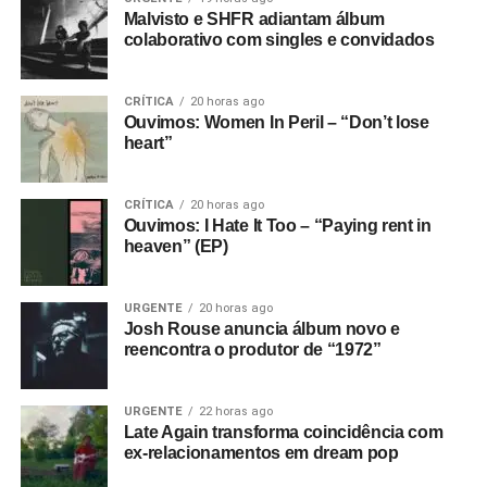
Malvisto e SHFR adiantam álbum
colaborativo com singles e convidados
CRÍTICA
20 horas ago
Ouvimos: Women In Peril – “Don’t lose
heart”
CRÍTICA
20 horas ago
Ouvimos: I Hate It Too – “Paying rent in
heaven” (EP)
URGENTE
20 horas ago
Josh Rouse anuncia álbum novo e
reencontra o produtor de “1972”
URGENTE
22 horas ago
Late Again transforma coincidência com
ex-relacionamentos em dream pop