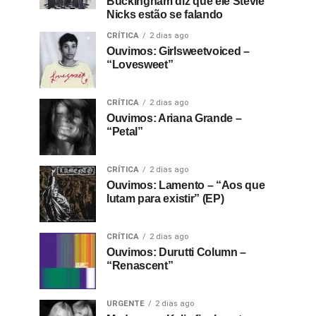
Buckingham diz que ele Stevie
Nicks estão se falando
CRÍTICA
2 dias ago
Ouvimos: Girlsweetvoiced –
“Lovesweet”
CRÍTICA
2 dias ago
Ouvimos: Ariana Grande –
“Petal”
CRÍTICA
2 dias ago
Ouvimos: Lamento – “Aos que
lutam para existir” (EP)
CRÍTICA
2 dias ago
Ouvimos: Durutti Column –
“Renascent”
URGENTE
2 dias ago