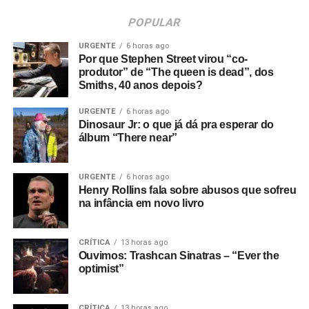
POPULAR
URGENTE
6 horas ago
Por que Stephen Street virou “co-
produtor” de “The queen is dead”, dos
Smiths, 40 anos depois?
URGENTE
6 horas ago
Dinosaur Jr: o que já dá pra esperar do
álbum “There near”
URGENTE
6 horas ago
Henry Rollins fala sobre abusos que sofreu
na infância em novo livro
CRÍTICA
13 horas ago
Ouvimos: Trashcan Sinatras – “Ever the
optimist”
CRÍTICA
13 horas ago