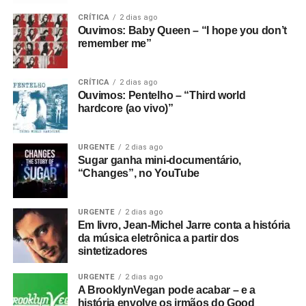
CRÍTICA
2 dias ago
Ouvimos: Baby Queen – “I hope you don’t
remember me”
CRÍTICA
2 dias ago
Ouvimos: Pentelho – “Third world
hardcore (ao vivo)”
URGENTE
2 dias ago
Sugar ganha mini-documentário,
“Changes”, no YouTube
URGENTE
2 dias ago
Em livro, Jean-Michel Jarre conta a história
da música eletrônica a partir dos
sintetizadores
URGENTE
2 dias ago
A BrooklynVegan pode acabar – e a
história envolve os irmãos do Good