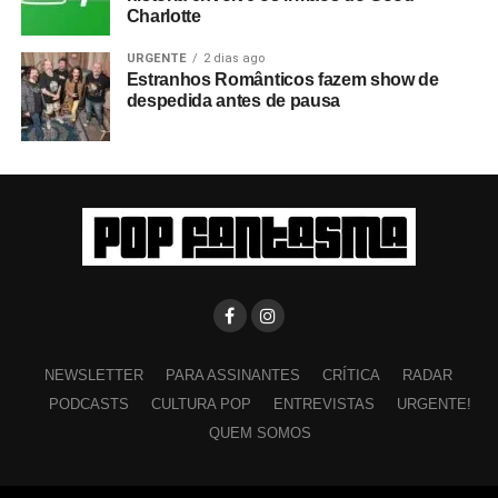
Charlotte
URGENTE
2 dias ago
Estranhos Românticos fazem show de
despedida antes de pausa
NEWSLETTER
PARA ASSINANTES
CRÍTICA
RADAR
PODCASTS
CULTURA POP
ENTREVISTAS
URGENTE!
QUEM SOMOS