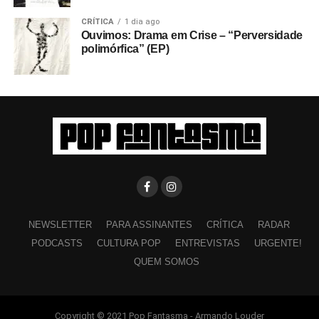
CRÍTICA
1 dia ago
Ouvimos: Drama em Crise – “Perversidade
polimórfica” (EP)
NEWSLETTER
PARA ASSINANTES
CRÍTICA
RADAR
PODCASTS
CULTURA POP
ENTREVISTAS
URGENTE!
QUEM SOMOS
Copyright © 2021 Pop Fantasma - Armando Louder