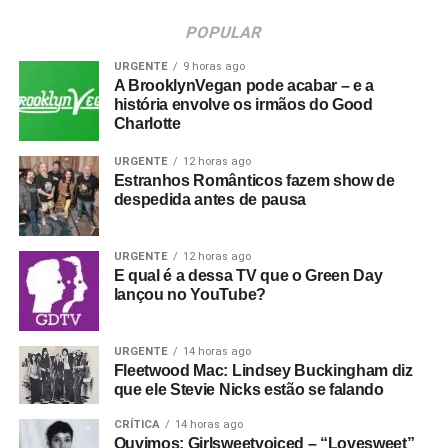
POPULAR
URGENTE
9 horas ago
A BrooklynVegan pode acabar – e a
história envolve os irmãos do Good
Charlotte
URGENTE
12 horas ago
Estranhos Românticos fazem show de
despedida antes de pausa
URGENTE
12 horas ago
E qual é a dessa TV que o Green Day
lançou no YouTube?
URGENTE
14 horas ago
Fleetwood Mac: Lindsey Buckingham diz
que ele Stevie Nicks estão se falando
CRÍTICA
14 horas ago
Ouvimos: Girlsweetvoiced – “Lovesweet”