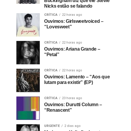
Buckingham diz que ele Stevie
Nicks estão se falando
CRÍTICA
22 horas ago
Ouvimos: Girlsweetvoiced –
“Lovesweet”
CRÍTICA
22 horas ago
Ouvimos: Ariana Grande –
“Petal”
CRÍTICA
22 horas ago
Ouvimos: Lamento – “Aos que
lutam para existir” (EP)
CRÍTICA
23 horas ago
Ouvimos: Durutti Column –
“Renascent”
URGENTE
2 dias ago