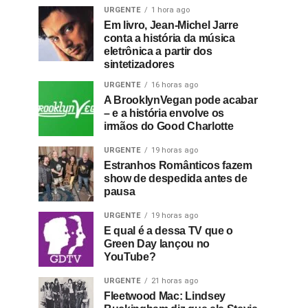
URGENTE
1 hora ago
Em livro, Jean-Michel Jarre
conta a história da música
eletrônica a partir dos
sintetizadores
URGENTE
16 horas ago
A BrooklynVegan pode acabar
– e a história envolve os
irmãos do Good Charlotte
URGENTE
19 horas ago
Estranhos Românticos fazem
show de despedida antes de
pausa
URGENTE
19 horas ago
E qual é a dessa TV que o
Green Day lançou no
YouTube?
URGENTE
21 horas ago
Fleetwood Mac: Lindsey