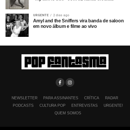
URGENTE
2 dias ago
Amyl and the Sniffers vira banda de saloon
em novo álbum e filme ao vivo
NEWSLETTER
PARA ASSINANTES
CRÍTICA
RADAR
PODCASTS
CULTURA POP
ENTREVISTAS
URGENTE!
QUEM SOMOS