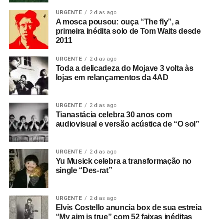
URGENTE
2 dias ago
A mosca pousou: ouça “The fly”, a
primeira inédita solo de Tom Waits desde
2011
URGENTE
2 dias ago
Toda a delicadeza do Mojave 3 volta às
lojas em relançamentos da 4AD
URGENTE
2 dias ago
Tianastácia celebra 30 anos com
audiovisual e versão acústica de “O sol”
URGENTE
2 dias ago
Yu Musick celebra a transformação no
single “Des-rat”
URGENTE
2 dias ago
Elvis Costello anuncia box de sua estreia
“My aim is true” com 52 faixas inéditas