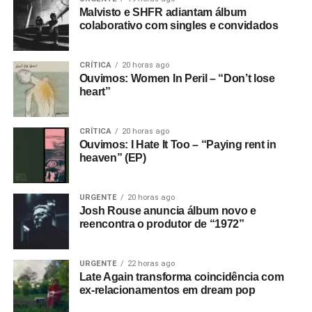
Malvisto e SHFR adiantam álbum
colaborativo com singles e convidados
CRÍTICA
20 horas ago
Ouvimos: Women In Peril – “Don’t lose
heart”
CRÍTICA
20 horas ago
Ouvimos: I Hate It Too – “Paying rent in
heaven” (EP)
URGENTE
20 horas ago
Josh Rouse anuncia álbum novo e
reencontra o produtor de “1972”
URGENTE
22 horas ago
Late Again transforma coincidência com
ex-relacionamentos em dream pop