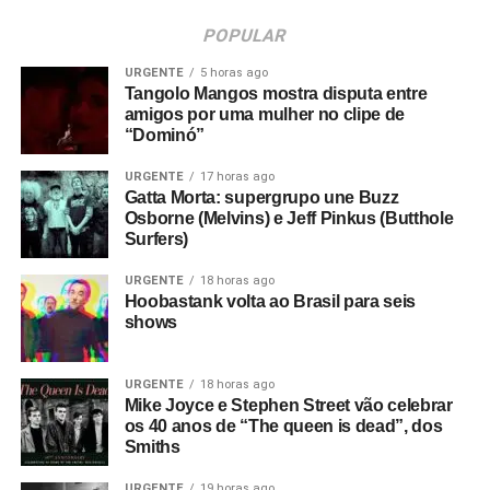
POPULAR
URGENTE
5 horas ago
Tangolo Mangos mostra disputa entre
amigos por uma mulher no clipe de
“Dominó”
URGENTE
17 horas ago
Gatta Morta: supergrupo une Buzz
Osborne (Melvins) e Jeff Pinkus (Butthole
Surfers)
URGENTE
18 horas ago
Hoobastank volta ao Brasil para seis
shows
URGENTE
18 horas ago
Mike Joyce e Stephen Street vão celebrar
os 40 anos de “The queen is dead”, dos
Smiths
URGENTE
19 horas ago