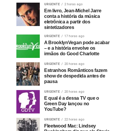
URGENTE
2 horas ago
Em livro, Jean-Michel Jarre
conta a história da música
eletrônica a partir dos
sintetizadores
URGENTE
17 horas ago
A BrooklynVegan pode acabar
– e a história envolve os
irmãos do Good Charlotte
URGENTE
20 horas ago
Estranhos Românticos fazem
show de despedida antes de
pausa
URGENTE
20 horas ago
E qual é a dessa TV que o
Green Day lançou no
YouTube?
URGENTE
22 horas ago
Fleetwood Mac: Lindsey