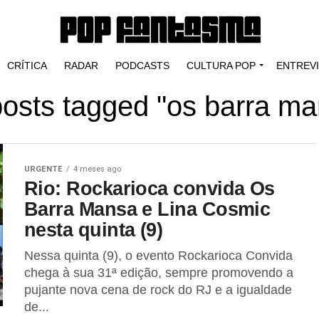
CRÍTICA
RADAR
PODCASTS
CULTURA POP
ENTREV
posts tagged "os barra m
URGENTE
4 meses ago
Rio: Rockarioca convida Os
Barra Mansa e Lina Cosmic
nesta quinta (9)
Nessa quinta (9), o evento Rockarioca Convida
chega à sua 31ª edição, sempre promovendo a
pujante nova cena de rock do RJ e a igualdade
de...