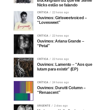
Buckingham diz que ele Stevie
Nicks estão se falando
CRÍTICA
22 horas ago
Ouvimos: Girlsweetvoiced –
“Lovesweet”
CRÍTICA
22 horas ago
Ouvimos: Ariana Grande –
“Petal”
CRÍTICA
22 horas ago
Ouvimos: Lamento – “Aos que
lutam para existir” (EP)
CRÍTICA
24 horas ago
Ouvimos: Durutti Column –
“Renascent”
URGENTE
2 dias ago