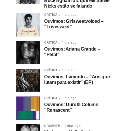
Buckingham diz que ele Stevie
Nicks estão se falando
CRÍTICA
1 dia ago
Ouvimos: Girlsweetvoiced –
“Lovesweet”
CRÍTICA
1 dia ago
Ouvimos: Ariana Grande –
“Petal”
CRÍTICA
1 dia ago
Ouvimos: Lamento – “Aos que
lutam para existir” (EP)
CRÍTICA
1 dia ago
Ouvimos: Durutti Column –
“Renascent”
URGENTE
2 dias ago