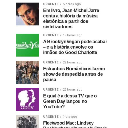
URGENTE
5 horas ago
Em livro, Jean-Michel Jarre
conta a história da música
eletrônica a partir dos
sintetizadores
URGENTE
19 horas ago
A BrooklynVegan pode acabar
– e a história envolve os
irmãos do Good Charlotte
URGENTE
22 horas ago
Estranhos Românticos fazem
show de despedida antes de
pausa
URGENTE
23 horas ago
E qual é a dessa TV que o
Green Day lançou no
YouTube?
URGENTE
1 dia ago
Fleetwood Mac: Lindsey