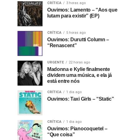
CRÍTICA
3 horas ago
Ouvimos: Lamento – “Aos que
lutam para existir” (EP)
CRÍTICA
5 horas ago
Ouvimos: Durutti Column –
“Renascent”
URGENTE
22 horas ago
Madonna e Kylie finalmente
dividem uma música, e ela já
está entre nós
CRÍTICA
1 dia ago
Ouvimos: Taxi Girls – “Static”
CRÍTICA
1 dia ago
Ouvimos: Pianocoquetel –
“Que coisa”