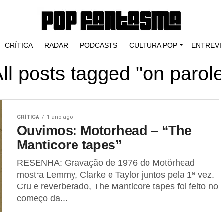
CRÍTICA
RADAR
PODCASTS
CULTURA POP
ENTREV
ll posts tagged "on parol
CRÍTICA
1 ano ago
Ouvimos: Motorhead – “The
Manticore tapes”
RESENHA: Gravação de 1976 do Motörhead
mostra Lemmy, Clarke e Taylor juntos pela 1ª vez.
Cru e reverberado, The Manticore tapes foi feito no
começo da...