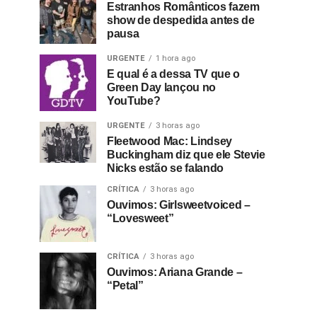
Estranhos Românticos fazem
show de despedida antes de
pausa
URGENTE
1 hora ago
E qual é a dessa TV que o
Green Day lançou no
YouTube?
URGENTE
3 horas ago
Fleetwood Mac: Lindsey
Buckingham diz que ele Stevie
Nicks estão se falando
CRÍTICA
3 horas ago
Ouvimos: Girlsweetvoiced –
“Lovesweet”
CRÍTICA
3 horas ago
Ouvimos: Ariana Grande –
“Petal”