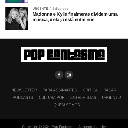
URGENTE
2 dias ago
Madonna e Kylie finalmente dividem uma
música, e ela já está entre nós
NEWSLETTER
PARA ASSINANTES
CRÍTICA
RADAR
PODCASTS
CULTURA POP
ENTREVISTAS
URGENTE!
QUEM SOMOS
Copyright © 2021 Pop Fantasma - Armando Louder