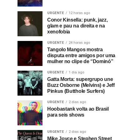
URGENTE
12 horas ago
Conor Kinsella: punk, jazz,
glam e pau na direita e na
xenofobia
URGENTE
24 horas ago
Tangolo Mangos mostra
disputa entre amigos por uma
mulher no clipe de “Dominó”
URGENTE
1 dia ago
Gatta Morta: supergrupo une
Buzz Osborne (Melvins) e Jeff
Pinkus (Butthole Surfers)
URGENTE
2 dias ago
Hoobastank volta ao Brasil
para seis shows
URGENTE
2 dias ago
Mike Joyce e Stephen Street