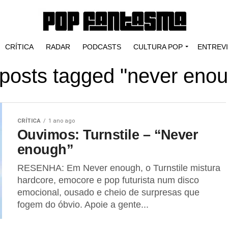
CRÍTICA
RADAR
PODCASTS
CULTURA POP
ENTREV
 posts tagged "never eno
CRÍTICA
1 ano ago
Ouvimos: Turnstile – “Never
enough”
RESENHA: Em Never enough, o Turnstile mistura
hardcore, emocore e pop futurista num disco
emocional, ousado e cheio de surpresas que
fogem do óbvio. Apoie a gente...