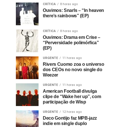
CRÍTICA
8 horas ago
Ouvimos: Snarls – “In heaven
there’s rainbows” (EP)
CRÍTICA
8 horas ago
Ouvimos: Drama em Crise –
“Perversidade polimórfica”
(EP)
URGENTE
11 horas ago
Rivers Cuomo zoa o universo
dos CEOs no novo single do
Weezer
URGENTE
11 horas ago
American Football divulga
clipe de “Wake her up”, com
participação de Wisp
URGENTE
12 horas ago
Deco Gontijo faz MPB-jazz
indie em single duplo