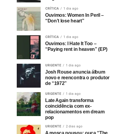
CRÍTICA
1 dia ago
Ouvimos: Women In Peril –
“Don’t lose heart”
CRÍTICA
1 dia ago
Ouvimos: I Hate It Too –
“Paying rent in heaven” (EP)
URGENTE
1 dia ago
Josh Rouse anuncia álbum
novo e reencontra o produtor
de “1972”
URGENTE
1 dia ago
Late Again transforma
coincidência com ex-
relacionamentos em dream
pop
URGENTE
2 dias ago
A mosca pousou: ouça “The