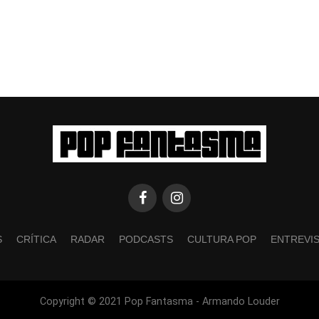
S
CRÍTICA
RADAR
PODCASTS
CULTURA POP
ENTREVI
Copyright © 2021 Pop Fantasma - Armando Louder