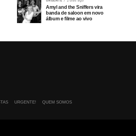
URGENTE
2 dias ago
Amyl and the Sniffers vira
banda de saloon em novo
álbum e filme ao vivo
STAS
URGENTE!
QUEM SOMOS