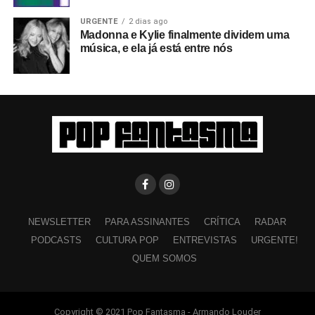
URGENTE
2 dias ago
Madonna e Kylie finalmente dividem uma
música, e ela já está entre nós
NEWSLETTER
PARA ASSINANTES
CRÍTICA
RADAR
PODCASTS
CULTURA POP
ENTREVISTAS
URGENTE!
QUEM SOMOS
Copyright © 2021 Pop Fantasma - Armando Louder