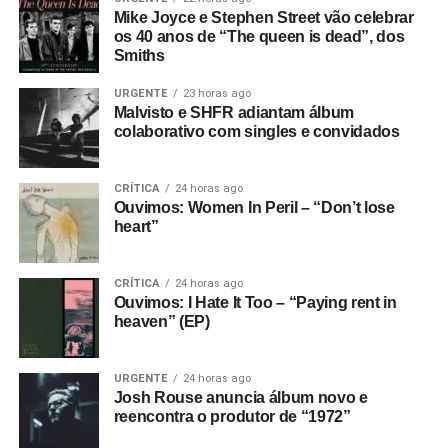
Mike Joyce e Stephen Street vão celebrar
os 40 anos de “The queen is dead”, dos
Smiths
URGENTE
23 horas ago
Malvisto e SHFR adiantam álbum
colaborativo com singles e convidados
CRÍTICA
24 horas ago
Ouvimos: Women In Peril – “Don’t lose
heart”
CRÍTICA
24 horas ago
Ouvimos: I Hate It Too – “Paying rent in
heaven” (EP)
URGENTE
24 horas ago
Josh Rouse anuncia álbum novo e
reencontra o produtor de “1972”