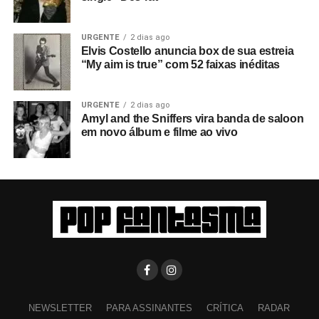
URGENTE
2 dias ago
Elvis Costello anuncia box de sua estreia
“My aim is true” com 52 faixas inéditas
URGENTE
2 dias ago
Amyl and the Sniffers vira banda de saloon
em novo álbum e filme ao vivo
NEWSLETTER
PARA ASSINANTES
CRÍTICA
RADAR