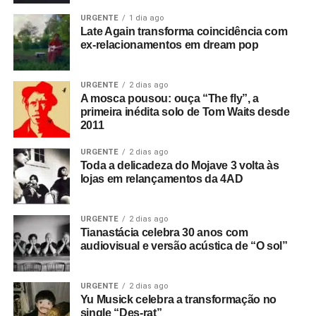
URGENTE
1 dia ago
Late Again transforma coincidência com
ex-relacionamentos em dream pop
URGENTE
2 dias ago
A mosca pousou: ouça “The fly”, a
primeira inédita solo de Tom Waits desde
2011
URGENTE
2 dias ago
Toda a delicadeza do Mojave 3 volta às
lojas em relançamentos da 4AD
URGENTE
2 dias ago
Tianastácia celebra 30 anos com
audiovisual e versão acústica de “O sol”
URGENTE
2 dias ago
Yu Musick celebra a transformação no
single “Des-rat”