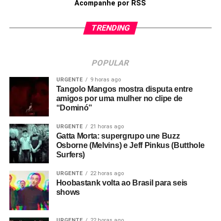
Acompanhe por RSS
TRENDING
POPULAR
URGENTE
9 horas ago
Tangolo Mangos mostra disputa entre
amigos por uma mulher no clipe de
“Dominó”
URGENTE
21 horas ago
Gatta Morta: supergrupo une Buzz
Osborne (Melvins) e Jeff Pinkus (Butthole
Surfers)
URGENTE
22 horas ago
Hoobastank volta ao Brasil para seis
shows
URGENTE
22 horas ago