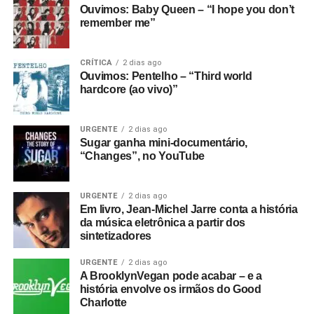
Ouvimos: Baby Queen – “I hope you don’t
remember me”
CRÍTICA
2 dias ago
Ouvimos: Pentelho – “Third world
hardcore (ao vivo)”
URGENTE
2 dias ago
Sugar ganha mini-documentário,
“Changes”, no YouTube
URGENTE
2 dias ago
Em livro, Jean-Michel Jarre conta a história
da música eletrônica a partir dos
sintetizadores
URGENTE
2 dias ago
A BrooklynVegan pode acabar – e a
história envolve os irmãos do Good
Charlotte