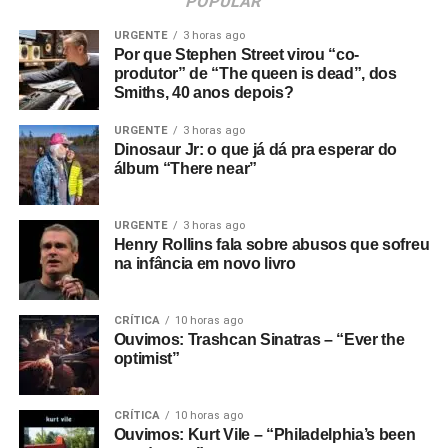
POPULAR
URGENTE
3 horas ago
Por que Stephen Street virou “co-
produtor” de “The queen is dead”, dos
Smiths, 40 anos depois?
URGENTE
3 horas ago
Dinosaur Jr: o que já dá pra esperar do
álbum “There near”
URGENTE
3 horas ago
Henry Rollins fala sobre abusos que sofreu
na infância em novo livro
CRÍTICA
10 horas ago
Ouvimos: Trashcan Sinatras – “Ever the
optimist”
CRÍTICA
10 horas ago
Ouvimos: Kurt Vile – “Philadelphia’s been