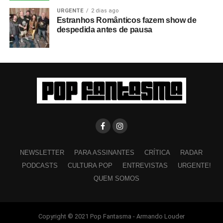
URGENTE
2 dias ago
Estranhos Românticos fazem show de
despedida antes de pausa
NEWSLETTER
PARA ASSINANTES
CRÍTICA
RADAR
PODCASTS
CULTURA POP
ENTREVISTAS
URGENTE!
QUEM SOMOS
Copyright © 2021 Pop Fantasma - Armando Louder