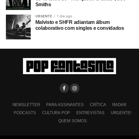
Smiths
URGENTE
1 dia ago
Malvisto e SHFR adiantam álbum
colaborativo com singles e convidados
NEWSLETTER
PARA ASSINANTES
CRÍTICA
RADAR
PODCASTS
CULTURA POP
ENTREVISTAS
URGENTE!
QUEM SOMOS