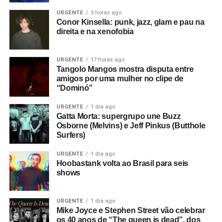
URGENTE
5 horas ago
Conor Kinsella: punk, jazz, glam e pau na
direita e na xenofobia
URGENTE
17 horas ago
Tangolo Mangos mostra disputa entre
amigos por uma mulher no clipe de
“Dominó”
URGENTE
1 dia ago
Gatta Morta: supergrupo une Buzz
Osborne (Melvins) e Jeff Pinkus (Butthole
Surfers)
URGENTE
1 dia ago
Hoobastank volta ao Brasil para seis
shows
URGENTE
1 dia ago
Mike Joyce e Stephen Street vão celebrar
os 40 anos de “The queen is dead”, dos