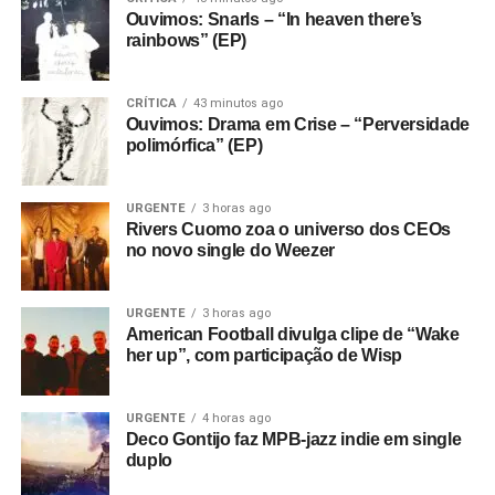
Ouvimos: Snarls – “In heaven there’s
rainbows” (EP)
CRÍTICA
43 minutos ago
Ouvimos: Drama em Crise – “Perversidade
polimórfica” (EP)
URGENTE
3 horas ago
Rivers Cuomo zoa o universo dos CEOs
no novo single do Weezer
URGENTE
3 horas ago
American Football divulga clipe de “Wake
her up”, com participação de Wisp
URGENTE
4 horas ago
Deco Gontijo faz MPB-jazz indie em single
duplo