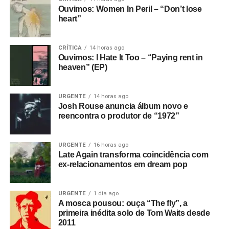
Ouvimos: Women In Peril – “Don’t lose
heart”
CRÍTICA
14 horas ago
Ouvimos: I Hate It Too – “Paying rent in
heaven” (EP)
URGENTE
14 horas ago
Josh Rouse anuncia álbum novo e
reencontra o produtor de “1972”
URGENTE
16 horas ago
Late Again transforma coincidência com
ex-relacionamentos em dream pop
URGENTE
1 dia ago
A mosca pousou: ouça “The fly”, a
primeira inédita solo de Tom Waits desde
2011