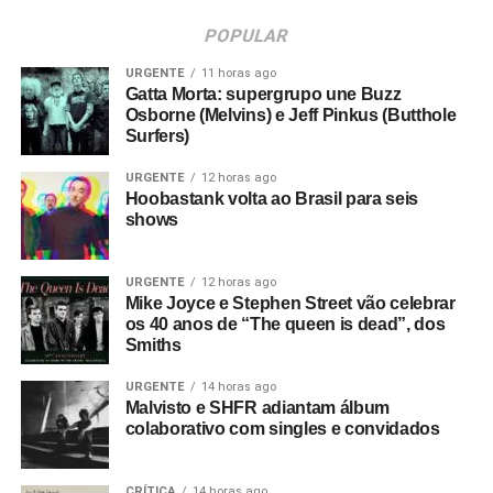
POPULAR
URGENTE
11 horas ago
Gatta Morta: supergrupo une Buzz
Osborne (Melvins) e Jeff Pinkus (Butthole
Surfers)
URGENTE
12 horas ago
Hoobastank volta ao Brasil para seis
shows
URGENTE
12 horas ago
Mike Joyce e Stephen Street vão celebrar
os 40 anos de “The queen is dead”, dos
Smiths
URGENTE
14 horas ago
Malvisto e SHFR adiantam álbum
colaborativo com singles e convidados
CRÍTICA
14 horas ago