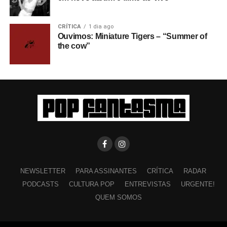
CRÍTICA
1 dia ago
Ouvimos: Miniature Tigers – “Summer of
the cow”
NEWSLETTER
PARA ASSINANTES
CRÍTICA
RADAR
PODCASTS
CULTURA POP
ENTREVISTAS
URGENTE!
QUEM SOMOS