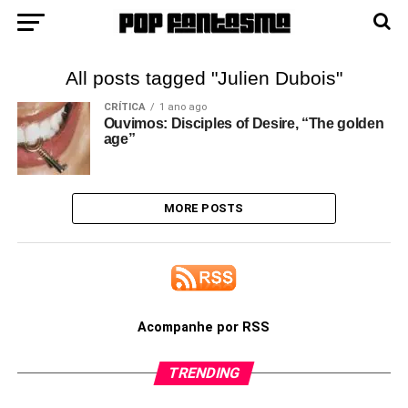
All posts tagged "Julien Dubois"
CRÍTICA
1 ano ago
Ouvimos: Disciples of Desire, “The golden
age”
MORE POSTS
Acompanhe por RSS
TRENDING