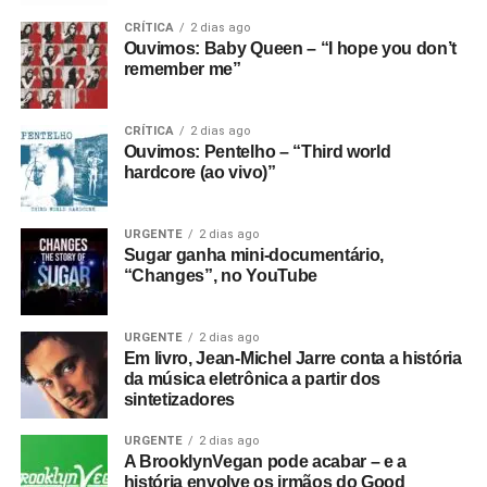
CRÍTICA
2 dias ago
Ouvimos: Baby Queen – “I hope you don’t
remember me”
CRÍTICA
2 dias ago
Ouvimos: Pentelho – “Third world
hardcore (ao vivo)”
URGENTE
2 dias ago
Sugar ganha mini-documentário,
“Changes”, no YouTube
URGENTE
2 dias ago
Em livro, Jean-Michel Jarre conta a história
da música eletrônica a partir dos
sintetizadores
URGENTE
2 dias ago
A BrooklynVegan pode acabar – e a
história envolve os irmãos do Good