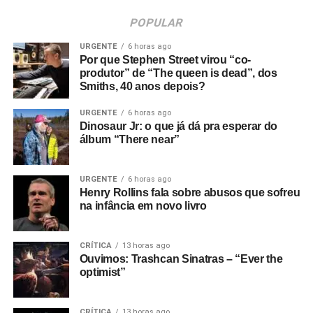
POPULAR
URGENTE
6 horas ago
Por que Stephen Street virou “co-
produtor” de “The queen is dead”, dos
Smiths, 40 anos depois?
URGENTE
6 horas ago
Dinosaur Jr: o que já dá pra esperar do
álbum “There near”
URGENTE
6 horas ago
Henry Rollins fala sobre abusos que sofreu
na infância em novo livro
CRÍTICA
13 horas ago
Ouvimos: Trashcan Sinatras – “Ever the
optimist”
CRÍTICA
13 horas ago