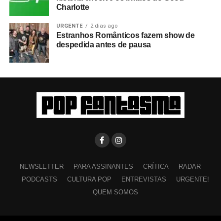
Charlotte
URGENTE
2 dias ago
Estranhos Românticos fazem show de
despedida antes de pausa
NEWSLETTER
PARA ASSINANTES
CRÍTICA
RADAR
PODCASTS
CULTURA POP
ENTREVISTAS
URGENTE!
QUEM SOMOS