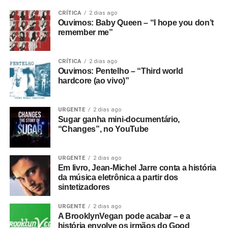
CRÍTICA
2 dias ago
Ouvimos: Baby Queen – “I hope you don’t
remember me”
CRÍTICA
2 dias ago
Ouvimos: Pentelho – “Third world
hardcore (ao vivo)”
URGENTE
2 dias ago
Sugar ganha mini-documentário,
“Changes”, no YouTube
URGENTE
2 dias ago
Em livro, Jean-Michel Jarre conta a história
da música eletrônica a partir dos
sintetizadores
URGENTE
2 dias ago
A BrooklynVegan pode acabar – e a
história envolve os irmãos do Good