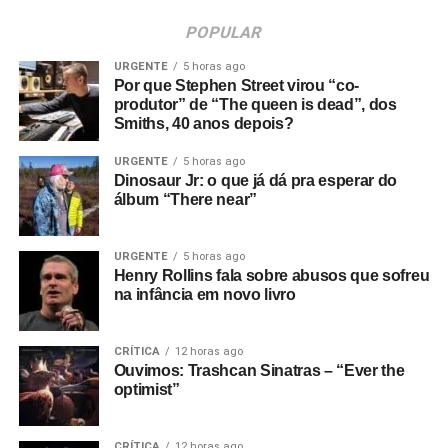
POPULAR
URGENTE
5 horas ago
Por que Stephen Street virou “co-
produtor” de “The queen is dead”, dos
Smiths, 40 anos depois?
URGENTE
5 horas ago
Dinosaur Jr: o que já dá pra esperar do
álbum “There near”
URGENTE
5 horas ago
Henry Rollins fala sobre abusos que sofreu
na infância em novo livro
CRÍTICA
12 horas ago
Ouvimos: Trashcan Sinatras – “Ever the
optimist”
CRÍTICA
12 horas ago