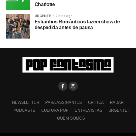
Charlotte
URGENTE
2 dias ago
Estranhos Românticos fazem show de
despedida antes de pausa
NEWSLETTER
PARA ASSINANTES
CRÍTICA
RADAR
PODCASTS
CULTURA POP
ENTREVISTAS
URGENTE!
QUEM SOMOS