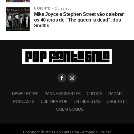
URGENTE
2 dias ago
Mike Joyce e Stephen Street vão celebrar
os 40 anos de “The queen is dead”, dos
Smiths
NEWSLETTER
PARA ASSINANTES
CRÍTICA
RADAR
PODCASTS
CULTURA POP
ENTREVISTAS
URGENTE!
QUEM SOMOS
Copyright © 2021 Pop Fantasma - Armando Louder