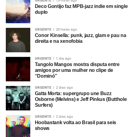
URGENTE
19 horas ago
Deco Gontijo faz MPB-jazz indie em single
duplo
URGENTE
20 horas ago
Conor Kinsella: punk, jazz, glam e pau na
direita e na xenofobia
URGENTE
1 dia ago
Tangolo Mangos mostra disputa entre
amigos por uma mulher no clipe de
“Dominó”
URGENTE
2 dias ago
Gatta Morta: supergrupo une Buzz
Osborne (Melvins) e Jeff Pinkus (Butthole
Surfers)
URGENTE
2 dias ago
Hoobastank volta ao Brasil para seis
shows