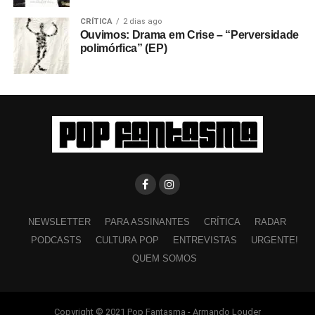
CRÍTICA
2 dias ago
Ouvimos: Drama em Crise – “Perversidade
polimórfica” (EP)
NEWSLETTER
PARA ASSINANTES
CRÍTICA
RADAR
PODCASTS
CULTURA POP
ENTREVISTAS
URGENTE!
QUEM SOMOS
Copyright © 2021 Pop Fantasma - Armando Louder