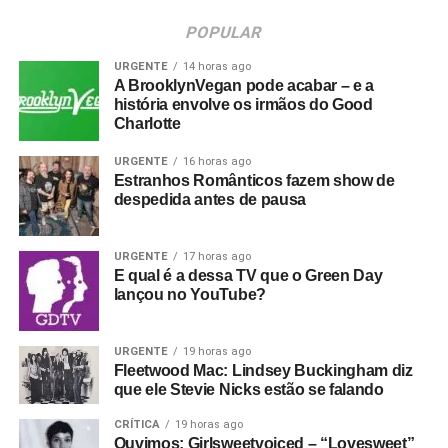
POPULAR
URGENTE
14 horas ago
A BrooklynVegan pode acabar – e a
história envolve os irmãos do Good
Charlotte
URGENTE
16 horas ago
Estranhos Românticos fazem show de
despedida antes de pausa
URGENTE
17 horas ago
E qual é a dessa TV que o Green Day
lançou no YouTube?
URGENTE
19 horas ago
Fleetwood Mac: Lindsey Buckingham diz
que ele Stevie Nicks estão se falando
CRÍTICA
19 horas ago
Ouvimos: Girlsweetvoiced – “Lovesweet”