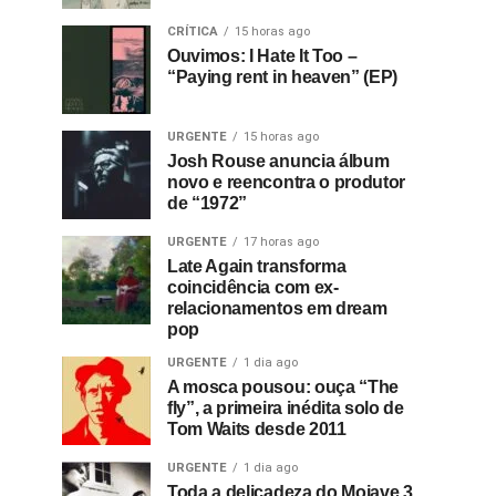
CRÍTICA
15 horas ago
Ouvimos: I Hate It Too –
“Paying rent in heaven” (EP)
URGENTE
15 horas ago
Josh Rouse anuncia álbum
novo e reencontra o produtor
de “1972”
URGENTE
17 horas ago
Late Again transforma
coincidência com ex-
relacionamentos em dream
pop
URGENTE
1 dia ago
A mosca pousou: ouça “The
fly”, a primeira inédita solo de
Tom Waits desde 2011
URGENTE
1 dia ago
Toda a delicadeza do Mojave 3