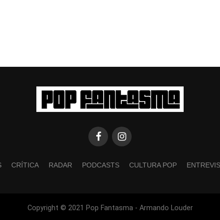
S
CRÍTICA
RADAR
PODCASTS
CULTURA POP
ENTREVI
Copyright © 2021 Pop Fantasma - Armando Louder