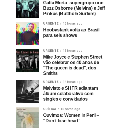
Gatta Morta: supergrupo une
Buzz Osborne (Melvins) e Jeff
Pinkus (Butthole Surfers)
URGENTE
13 horas ago
Hoobastank volta ao Brasil
para seis shows
URGENTE
13 horas ago
Mike Joyce e Stephen Street
vão celebrar os 40 anos de
“The queen is dead”, dos
Smiths
URGENTE
14 horas ago
Malvisto e SHFR adiantam
álbum colaborativo com
singles e convidados
CRÍTICA
15 horas ago
Ouvimos: Women In Peril –
“Don’t lose heart”