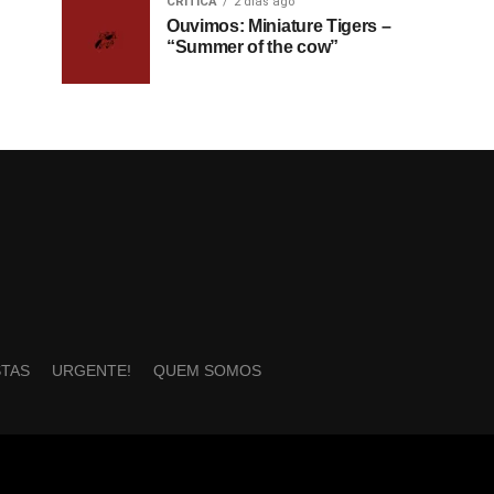
CRÍTICA
2 dias ago
Ouvimos: Miniature Tigers –
“Summer of the cow”
STAS
URGENTE!
QUEM SOMOS