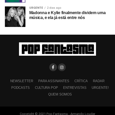
URGENTE
2 dias ago
Madonna e Kylie finalmente dividem uma
música, e ela já está entre nós
NEWSLETTER
PARA ASSINANTES
CRÍTICA
RADAR
PODCASTS
CULTURA POP
ENTREVISTAS
URGENTE!
QUEM SOMOS
Copyright © 2021 Pop Fantasma - Armando Louder