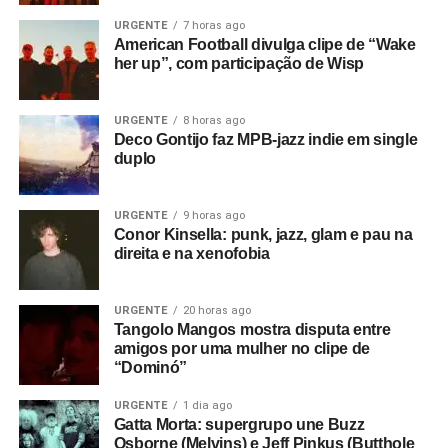
URGENTE
7 horas ago
American Football divulga clipe de “Wake
her up”, com participação de Wisp
URGENTE
8 horas ago
Deco Gontijo faz MPB-jazz indie em single
duplo
URGENTE
9 horas ago
Conor Kinsella: punk, jazz, glam e pau na
direita e na xenofobia
URGENTE
20 horas ago
Tangolo Mangos mostra disputa entre
amigos por uma mulher no clipe de
“Dominó”
URGENTE
1 dia ago
Gatta Morta: supergrupo une Buzz
Osborne (Melvins) e Jeff Pinkus (Butthole