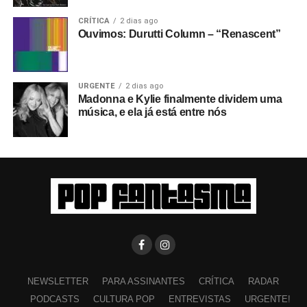
CRÍTICA
2 dias ago
Ouvimos: Durutti Column – “Renascent”
URGENTE
2 dias ago
Madonna e Kylie finalmente dividem uma
música, e ela já está entre nós
NEWSLETTER
PARA ASSINANTES
CRÍTICA
RADAR
PODCASTS
CULTURA POP
ENTREVISTAS
URGENTE!