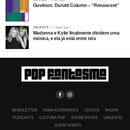
Ouvimos: Durutti Column – “Renascent”
URGENTE
2 dias ago
Madonna e Kylie finalmente dividem uma
música, e ela já está entre nós
NEWSLETTER
PARA ASSINANTES
CRÍTICA
RADAR
PODCASTS
CULTURA POP
ENTREVISTAS
URGENTE!
QUEM SOMOS