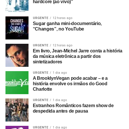
hardcore (ao vivo)”
URGENTE
12 horas ago
Sugar ganha mini-documentário,
“Changes”, no YouTube
URGENTE
12 horas ago
Em livro, Jean-Michel Jarre conta a história
da música eletrônica a partir dos
sintetizadores
URGENTE
1 dia ago
A BrooklynVegan pode acabar – e a
história envolve os irmãos do Good
Charlotte
URGENTE
1 dia ago
Estranhos Românticos fazem show de
despedida antes de pausa
URGENTE
1 dia ago