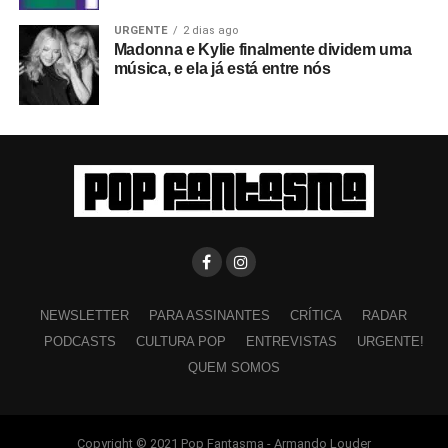
URGENTE
2 dias ago
Madonna e Kylie finalmente dividem uma
música, e ela já está entre nós
NEWSLETTER
PARA ASSINANTES
CRÍTICA
RADAR
PODCASTS
CULTURA POP
ENTREVISTAS
URGENTE!
QUEM SOMOS
Copyright © 2021 Pop Fantasma - Armando Louder